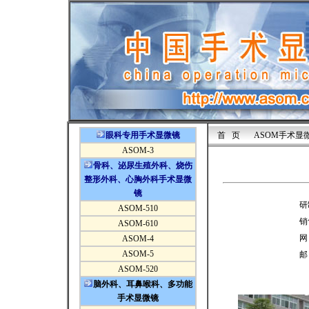
眼科专用手术显微镜
首 页
ASOM手术显
ASOM-3
骨科、泌尿生殖外科、烧伤
整形外科、心胸外科手术显微
镜
研
ASOM-510
销
ASOM-610
ASOM-4
ASOM-5
邮
ASOM-520
脑外科、耳鼻喉科、多功能
手术显微镜